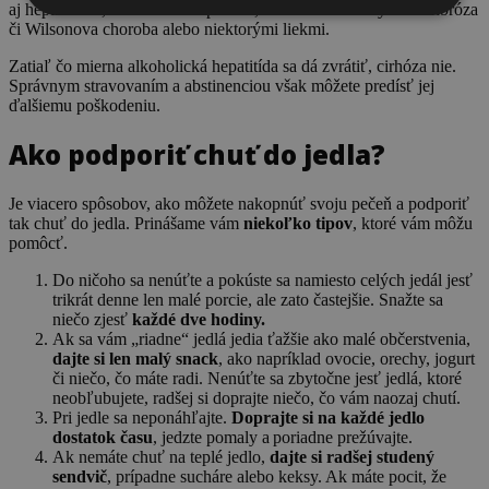
aj hepatitídou, stukovatením pečene, chorobami ako cystická fibróza
či Wilsonova choroba alebo niektorými liekmi.
Zatiaľ čo mierna alkoholická hepatitída sa dá zvrátiť, cirhóza nie.
Správnym stravovaním a abstinenciou však môžete predísť jej
ďalšiemu poškodeniu.
Ako podporiť
chuť do jedla?
Je viacero spôsobov, ako môžete nakopnúť svoju pečeň a podporiť
tak chuť do jedla. Prinášame vám
niekoľko tipov
, ktoré vám môžu
pomôcť.
Do ničoho sa nenúťte a pokúste sa namiesto celých jedál jesť
trikrát denne len malé porcie, ale zato častejšie. Snažte sa
niečo zjesť
každé dve hodiny.
Ak sa vám „riadne“ jedlá jedia ťažšie ako malé občerstvenia,
dajte si len malý snack
, ako napríklad ovocie, orechy, jogurt
či niečo, čo máte radi. Nenúťte sa zbytočne jesť jedlá, ktoré
neobľubujete, radšej si doprajte niečo, čo vám naozaj chutí.
Pri jedle sa neponáhľajte.
Doprajte si na každé jedlo
dostatok času
, jedzte pomaly a poriadne prežúvajte.
Ak nemáte chuť na teplé jedlo,
dajte si radšej studený
sendvič
, prípadne sucháre alebo keksy. Ak máte pocit, že