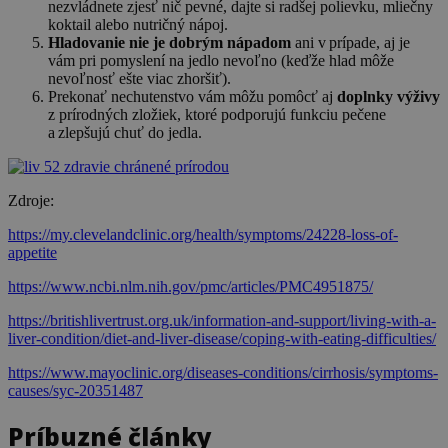
nezvládnete zjesť nič pevné, dajte si radšej polievku, mliečny
koktail alebo nutričný nápoj.
Hladovanie nie je dobrým nápadom
ani v prípade, aj je
vám pri pomyslení na jedlo nevoľno (keďže hlad môže
nevoľnosť ešte viac zhoršiť).
Prekonať nechutenstvo vám môžu pomôcť aj
doplnky výživy
z prírodných zložiek, ktoré podporujú funkciu pečene
a zlepšujú chuť do jedla.
Zdroje:
https://my.clevelandclinic.org/health/symptoms/24228-loss-of-
appetite
https://www.ncbi.nlm.nih.gov/pmc/articles/PMC4951875/
https://britishlivertrust.org.uk/information-and-support/living-with-a-
liver-condition/diet-and-liver-disease/coping-with-eating-difficulties/
https://www.mayoclinic.org/diseases-conditions/cirrhosis/symptoms-
causes/syc-20351487
Príbuzné články