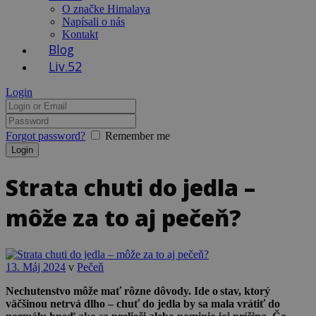
O značke Himalaya
Napísali o nás
Kontakt
Blog
Liv.52
Login
Forgot password?
Remember me
Strata chuti do jedla –
môže za to aj pečeň?
13. Máj 2024
v
Pečeň
Nechutenstvo môže mať rôzne dôvody. Ide o stav, ktorý
väčšinou netrvá dlho – chuť do jedla by sa mala vrátiť do