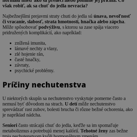
normálu hneď ako sa prelieči alebo pominie jej príčina. Čo
však robiť, ak sa chuť do jedla nevracia?
Najbežnejšími prejavmi straty chuti do jedla sú
únava, nevoľnosť
či vracanie, slabosť, strata hmotnosti, hnačka alebo zápcha
.
Môže spôsobovať
podvýživu
, s ktorou sa zase spája viacero
pridružených komplikácií, ako napríklad:
znížená imunita,
lámavé nechty a vlasy,
zlé hojenie rán,
časté hnačky,
závraty,
psychické problémy.
Príčiny nechutenstva
U niektorých skupín sa nechutenstvo vyskytuje pomerne často a
nemusí byť dôvodom na strach.
U detí
môže nechutenstvo
sprevádzať rast zubov, bolesti brucha či rôzne bežné ochorenia, ako
je napríklad nádcha.
Seniori
často strácajú chuť do jedla, keďže sa im spomaľuje
metabolizmus a potrebujú menej kalórií.
Tehotné ženy
zas bežne
trpia nechutenstvom kvôli hormonálnym zmenám.