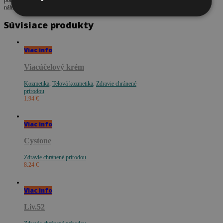
používať ako
náhrada pestrej stravy. Uchovávajte pri teplote do 30 °C.
Súvisiace produkty
Viac info
Viacúčelový krém
Kozmetika
,
Telová kozmetika
,
Zdravie chránené
prírodou
1.94
€
Viac info
Cystone
Zdravie chránené prírodou
8.24
€
Viac info
Liv.52