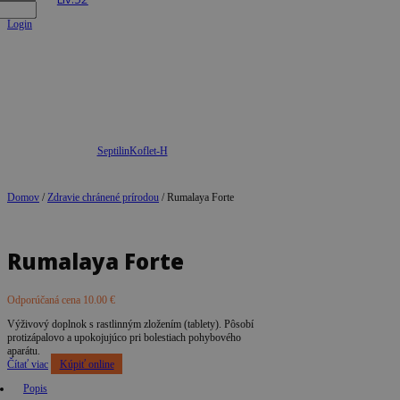
Login
Septilin
Koflet-H
Domov
/
Zdravie chránené prírodou
/ Rumalaya Forte
Rumalaya Forte
Odporúčaná cena
10.00
€
Výživový doplnok s rastlinným zložením (tablety). Pôsobí
protizápalovo a upokojujúco pri bolestiach pohybového
aparátu.
Čítať viac
Kúpiť online
Popis