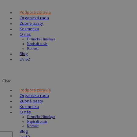
Podpora zdravia
Organická rada
Zubné pasty
Kozmetika
O nás
O značke Himalaya
Napísali o nás
Kontakt
Blog
Liv.52
Close
Podpora zdravia
Organická rada
Zubné pasty
Kozmetika
O nás
O značke Himalaya
Napísali o nás
Kontakt
Blog
Liv.52