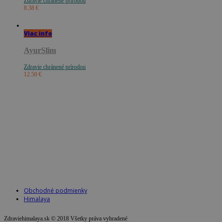
Zdravie chránené prírodou
8.38
€
Viac info
AyurSlim
Zdravie chránené prírodou
12.50
€
Obchodné podmienky
Himalaya
Zdraviehimalaya.sk © 2018 Všetky práva vyhradené